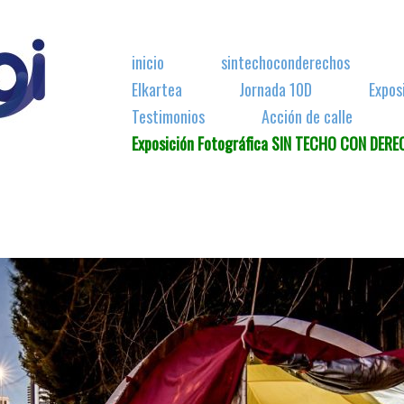
inicio
sintechoconderechos
Elkartea
Jornada 10D
Expos
Testimonios
Acción de calle
Exposición Fotográfica SIN TECHO CON DER