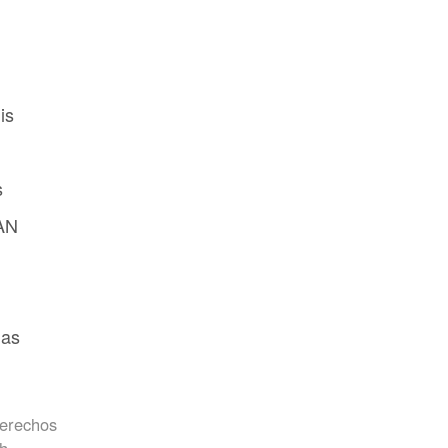
is
s
AN
nas
derechos