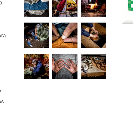
a
ora
g
o
os