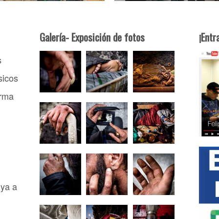
Galería- Exposición de fotos
¡Entr
s
sicos
irma
oya a